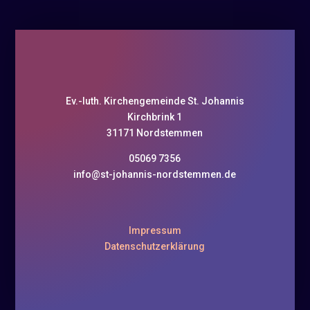
Ev.-luth. Kirchengemeinde St. Johannis
Kirchbrink 1
31171 Nordstemmen
05069 7356
info@st-johannis-nordstemmen.de
Impressum
Datenschutzerklärung