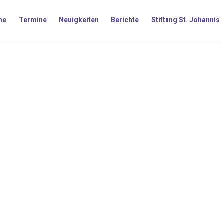
me
Termine
Neuigkeiten
Berichte
Stiftung St. Johannis
um 10.00 Uhr die Goldene Konfirmation der Jahrgänge 1975/1976 stat
/1966) und Eisernen Konfirmation (1961/1960) lädt die St. Johanni
des Lebens” inmitten der Gräber. Der Quellstein mit entsprechend