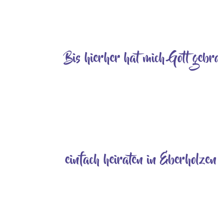
Aufschrift wird seinen Platz mitten vor dem Ehr
Errichtung des Quellsteins gehört zur...
Bis hierher hat mich Gott gebr
Juni 4, 2026
Gottesdienst zur Einführung und Verabschiedung 
des Libelingsliedes unseren langjährigen Friedh
Johanniskirche trägt seit...
einfach heiraten in Eberholzen
Mai 18, 2026
Vorbereitungsteam freut sich auf einen „Tag der
Dorf haben. Unsere Kirche und das Außengeländ