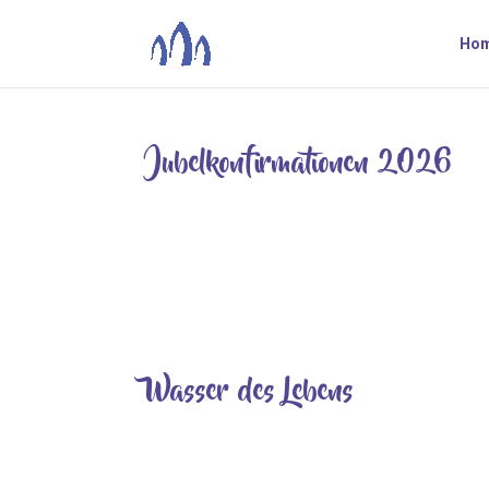
Ho
Jubelkonfirmationen 2026
Juni 16, 2026
Am Erntedankfest, dem 4. Oktober 2026 finden 
Zum Fest der Diamantenen Konfirmationen (1965
Kirchengemeinde für Sonntag, 11. Oktober...
Wasser des Lebens
Juni 4, 2026
Der Friedhof Nordstemmen bekommt ein “Wasser 