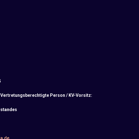
G
 Vertretungsberechtigte Person / KV-Vorsitz:
rstandes
a.de