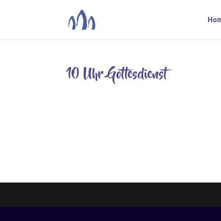
Ho
10 Uhr Gottesdienst
Nov. 23, 2020
Der wöchentliche. Hier finden Sie unseren klas
können Sie hier zur Ruhe kommen, sich für die
Der Gottesdienst gibt unserem Leben...