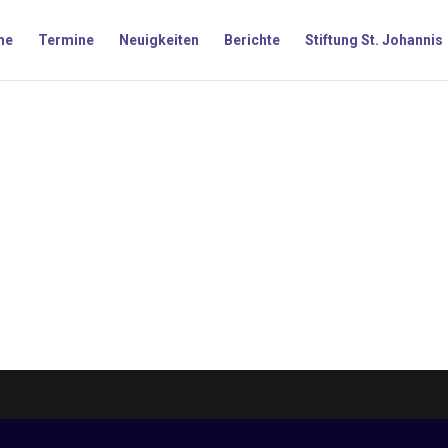
me
Termine
Neuigkeiten
Berichte
Stiftung St. Johannis
sischen Gottesdienst (und alle Gottesdienste an Heiligabend). Außer
 Woche stärken und sich von der Predigt zum Nachdenken bringen las