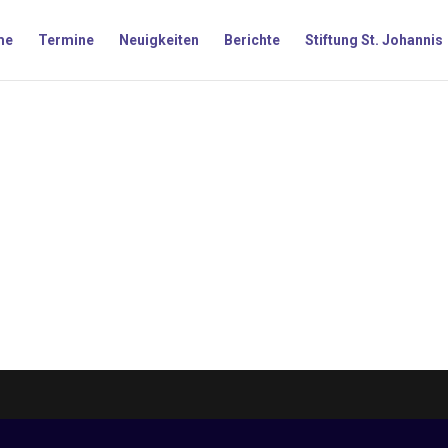
me
Termine
Neuigkeiten
Berichte
Stiftung St. Johannis
r Form „Gottes Liebe feiern…“ ist eigentlich das Motto eines jeden
ne Art und Weise geschehen. In unserer Gemeinde gibt es bereits