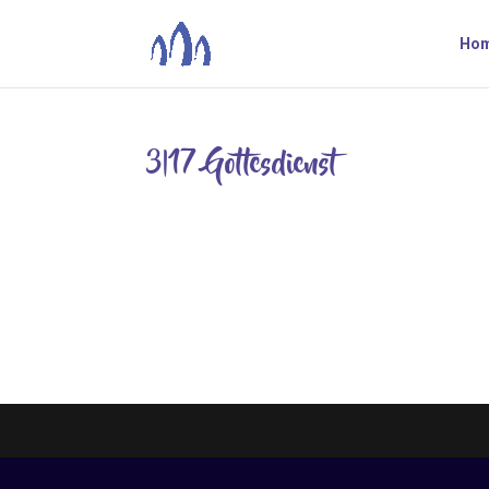
Ho
3|17 Gottesdienst
Nov. 23, 2020
Gottes Liebe feiern – ein Gottesdienst in andere
Gottesdienstes – das kann auf ganz verschiede
unterschiedliche Formen....