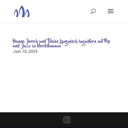
Hanna Jursch und Tobias Langwisch begeistern mit Pop
und Jazz in Nordstemmen
Juni 10, 2024
Ein sanfter Orgelton ist zu hören. Danach einzelne
Facetten, jetzt werden es Klanggebilde. Dann kommt
ein Gurgeln, Schnalzen, Stimmpercussion. Neue
Klänge formen sich ganz langsam zu einer Melodie.
Irgendwann ist sie hörbar, nein erlebbar, die Tonfolge
von „Mercy is...