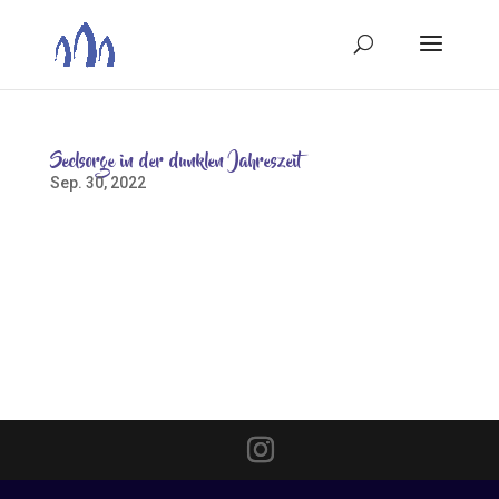
Seelsorge in der dunklen Jahreszeit
Sep. 30, 2022
Die Seelsorge auf dem Friedhof ändert zur dunklen
Jahreszeit Zeit und Ort. Ab Oktober findet sie jeden
Dienstag eine Stunde früher von 16 – 17 Uhr statt. Bei
Regen und / oder Kälte bietet Pastor Kay Oppermann
die Gespräche in der Friedenskapelle auf dem
Friedhof und...