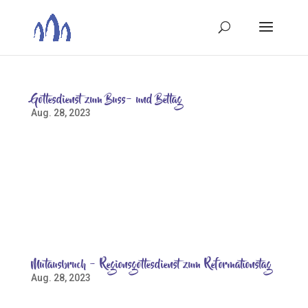
Gottesdienst zum Buss- und Bettag
Aug. 28, 2023
Zu einer Regionsandacht am Buß- und Bettag laden
die Dreikirchengemeinde in Nordstemmen, die
Kirchengemeinde Adensen und die St. Johannis
Kirchengemeinde Nordstemmen in die
Friedenskapelle auf dem Friedhof Nordstemmen am
22.11.2023 um 19.00 Uhr ein. Traditionell liegt...
Mutausbruch – Regionsgottesdienst zum Reformationstag
Aug. 28, 2023