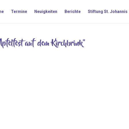
me
Termine
Neuigkeiten
Berichte
Stiftung St. Johannis
pfelfest auf dem Kirchbrink“
iftung St. Johannis wieder herzlich zum Apfelfest auf dem Kirchbrink
tmobil vor Ort sein und die Möglichkeit bieten, eigenen Äpfel vor O
was feiern wir eigentlich? Die Stiftung St. Johannis hat nachgefragt –