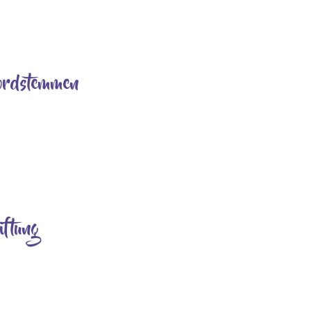
r nach dem Gottesdienst am Pfingstmontag eingeladen haben. Ganz
Nordstemmen
ieder mal so weit: Die Stiftung St. Johannis lädt zu einem musikalis
n unserer St. Johannis Kirche ihr Können zum Besten geben: Drei frec
iftung
ahres 2022 hat das Corona-Virus Deutschland noch fest im Griff. In
ppelt geimpfte oder genesene Gäste dürfen ein Lokal nur betreten, w