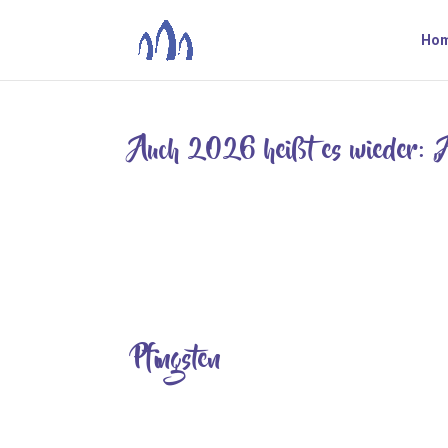
Ho
Auch 2026 heißt es wieder: „A
Apr. 4, 2026
Am Sonntag, den 20. September 2026, lädt die St
Nordstemmen ein. Auch dieses Jahr wird das Mos
mosten zu lassen, um den fertigen...
Pfingsten
Juli 8, 2025
– mindestens ein Tag mehr frei – Grillen – aber 