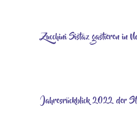
beim Pfingstgrillen, zu dem wir wie jedes Jah
unterschiedliche und wunderschöne...
Zucchini Sistaz gastieren in 
Dez. 27, 2024
Am Samstag, 8. Februar 2025 um 20 Uhr, ist es w
Leckerbissen ein. Die Zucchini Sistaz werden i
Damen werfen uns mit...
Jahresrückblick 2022 der St
Apr. 3, 2023
2022 – Was für ein Jahr Im ersten Quartal des J
Restaurants und Kneipen gilt die 2G+-Regel. Do