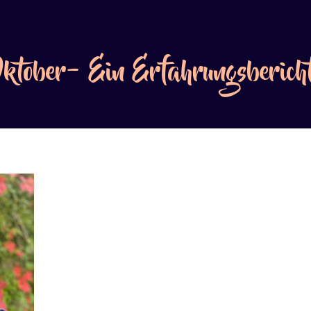
Oktober- Ein Erfahrungsberich
Die St. Johannis Kirchengemeinde Nordstem
Donnerstag, 23.5.2024 um 19.00 Uhr
zu ein
dem Titel
„Israel nach dem 7. Oktober“
ein.
Warnecke-Levy. Die Diplomtheologin und Rei
Gerzen und lebt seit knapp 30 Jahren in Isra
anschließender Diskussion soll es um eine p
Situation im Land nach dem 7. Oktober gehen
tragischen Situation gekommen? Was hat si
der Alltag im Krisengebiet aus? Der Eintritt z