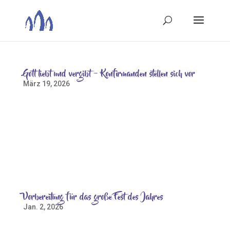
Gott liebt und vergibt – Konfirmanden stellen sich vor
März 19, 2026
„Gott liebt und vergibt“ schreibt Arne und Vincent
ergänzt: „Der Glaube gibt mir Kraft.“ Emily bekennt „Ich
glaube, dass Gott mich sieht.“ Am Sonntag, 15 März
2026 haben sich neun Konfirmanden in einem
Gottesdienst zum Glaubensbekenntnis in der St.
Johanniskirche der...
Vorbereitung für das große Fest des Jahres
Jan. 2, 2026
Samstag, 13.12.2025 Das ganz große Fest? – Dazu