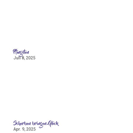
gehört in Nordstemmen traditionell der
Weihnachtsmarkt der Stiftung St. Johannis am 3.
Advent auf dem Kirchbrink. Im Vorfeld wird viel
geplant, eingekauft, gefegt, geschleppt, gehoben,
gehämmert, geschraubt,...
Pfingsten
Juli 8, 2025
– mindestens ein Tag mehr frei – Grillen – aber was
feiern wir eigentlich? Die Stiftung St. Johannis hat
nachgefragt – beim Pfingstgrillen, zu dem wir wie
jedes Jahr nach dem Gottesdienst am Pfingstmontag
eingeladen haben. Ganz unterschiedliche und
wunderschöne...
Scherben bringen Glück
Apr. 9, 2025