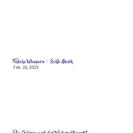
Vorbereitungen für den Nordstemmer
Weihnachtsmarkt im März 2025 100 weiße Tassen in
zwei Plastikbehältern sollten für den Nordstemmer
Weihnachtsmarkt bemalt werden. Alles war
vorbereitet. Eine Schar von Kindern hatte sich unter
der Leitung von Rebecca Hamer-Meinen,...
Falsche Wimpern – Echte Musik
Feb. 26, 2025
Zucchini Sistaz in der St. Johanniskirche Können sich
drei grün gekleidete Frauen mit aufwendigem Makeup
als eine ganze Bigband präsentieren? Wer am 8.
Februar 2025 der Einladung der Stiftung St. Johannis
nachgekommen ist, um das Konzert der Zucchini
Sistaz zu...