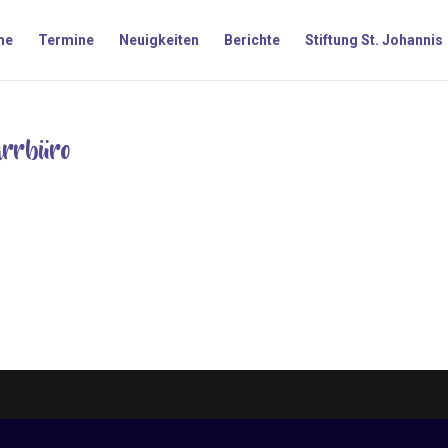
me
Termine
Neuigkeiten
Berichte
Stiftung St. Johannis
arrbüro
ro mit Herz, zuständig für den Kreis Menschen, die mit Gottes Sege
ser Erde begleitet werden möchten.“ Mit diesen Worten beschreibt ei