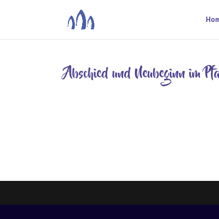
Ho
Abschied und Neubeginn im Pf
Apr. 4, 2023
Abschied von Gabi Schorsch-Voss „Ein nettes Bü
vom ersten Schritt bis zum letzten Gang auf die
Konfirmandin den Ort ihres Praktikums...