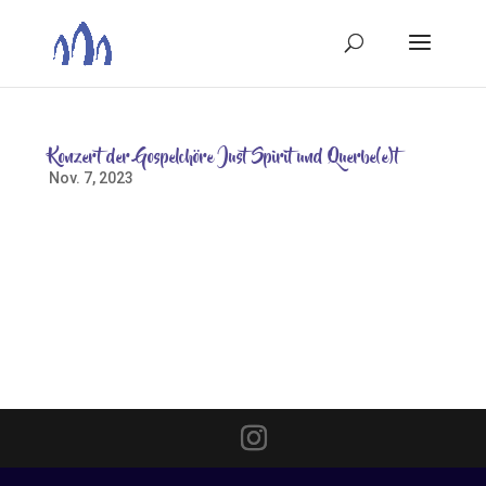
Konzert der Gospelchöre Just Spirit und Querbe(e)t
Nov. 7, 2023
Der Gospelchor Just Spirit aus Laatzen Am Samstag,
17.02.2024 gastieren um 17 Uhr die Gospelchöre Just
Spirit aus Laatzen und Querbe(e)t aus Mehle in der St.
Johannis Kirche in Nordstemmen. Das erste
gemeinsame Konzert haben die Chöre noch in bester
Erinnerung:...