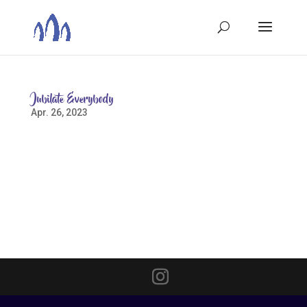
Jubilate Everybody
Apr. 26, 2023
„Jubilate Everybody“ sang der Projektchor am
Sonntag, 23.4. im Gottesdienst um 10 Uhr in der St.
Johanniskirche. Über den Noten stand „Rock“ und das
nahmen die 25 Sänger:innen bei ihrem Vortrag sehr
ernst. Mit großem Schwung und Rhythmus sang die
Gruppe aus dem...