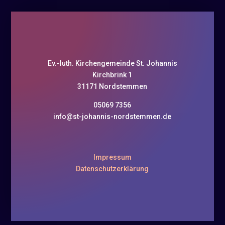
Ev.-luth. Kirchengemeinde St. Johannis
Kirchbrink 1
31171 Nordstemmen
05069 7356
info@st-johannis-nordstemmen.de
Impressum
Datenschutzerklärung