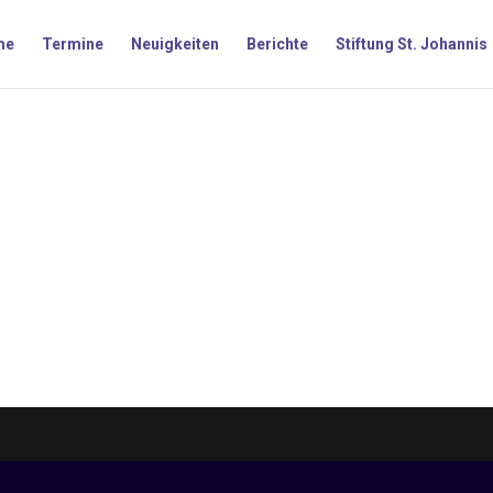
me
Termine
Neuigkeiten
Berichte
Stiftung St. Johannis
t.“ Ungewohnt klangen die Worte, die Hermann Reinhold in der nur vo
aus dem Alten Testament führte der Kirchenvorstandsvorsitzende in e