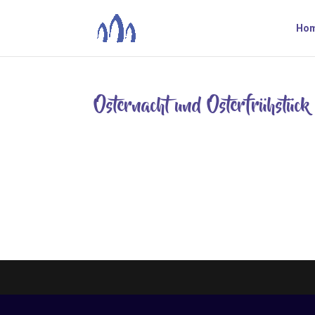
Ho
Osternacht und Osterfrühstück
Apr. 9, 2023
Gott sprach: „Es werde Licht, und es ward Lich
Kerzenlicht erhellte Kirche sprach. Mit Texten 
lange zurückliegende...