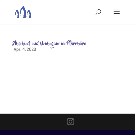
Abschied und Neubeginn im Pfarrbüro
Apr. 4, 2023
Abschied von Gabi Schorsch-Voss „Ein nettes Büro
mit Herz, zuständig für den Kreis Menschen, die mit
Gottes Segen vom ersten Schritt bis zum letzten Gang
auf dieser Erde begleitet werden möchten.“ Mit diesen
Worten beschreibt eine Konfirmandin den Ort ihres
Praktikums...