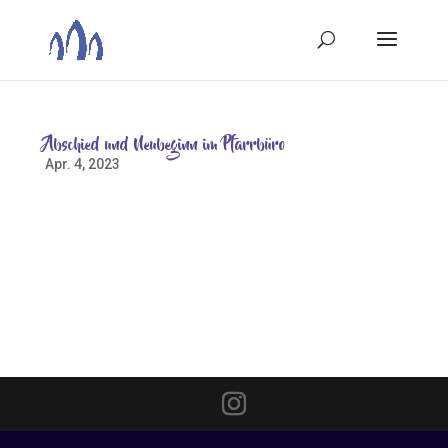
Abschied und Neubeginn im Pfarrbüro
Apr. 4, 2023
Abschied von Gabi Schorsch-Voss „Ein nettes Büro
mit Herz, zuständig für den Kreis Menschen, die mit
Gottes Segen vom ersten Schritt bis zum letzten Gang
auf dieser Erde begleitet werden möchten.“ Mit diesen
Worten beschreibt eine Konfirmandin den Ort ihres
Praktikums...